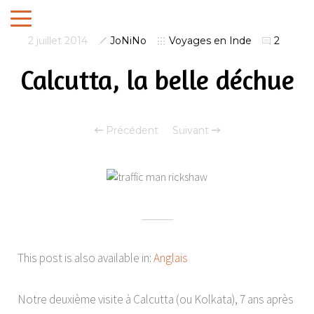
2 juillet 2014
JoNiNo
Voyages en Inde
2
Calcutta, la belle déchue
Précédent
Suivant
This post is also available in:
Anglais
Notre deuxième visite à Calcutta (ou Kolkata), 7 ans après