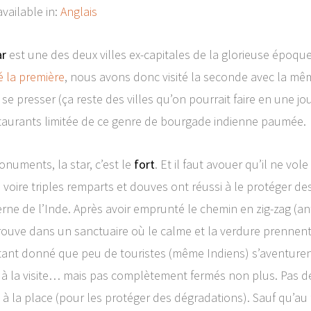
available in:
Anglais
ar
est une des deux villes ex-capitales de la glorieuse époqu
é la première
, nous avons donc visité la seconde avec la même
s se presser (ça reste des villes qu’on pourrait faire en une jo
estaurants limitée de ce genre de bourgade indienne paumée.
onuments, la star, c’est le
fort
. Et il faut avouer qu’il ne vo
es voire triples remparts et douves ont réussi à le protége
ne de l’Inde. Après avoir emprunté le chemin en zig-zag (an
rouve dans un sanctuaire où le calme et la verdure prennent l
tant donné que peu de touristes (même Indiens) s’aventure
à la visite… mais pas complètement fermés non plus. Pas de 
s à la place (pour les protéger des dégradations). Sauf qu’au