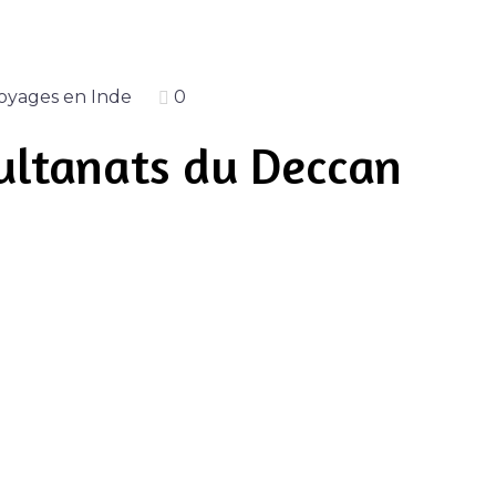
oyages en Inde
0
Sultanats du Deccan