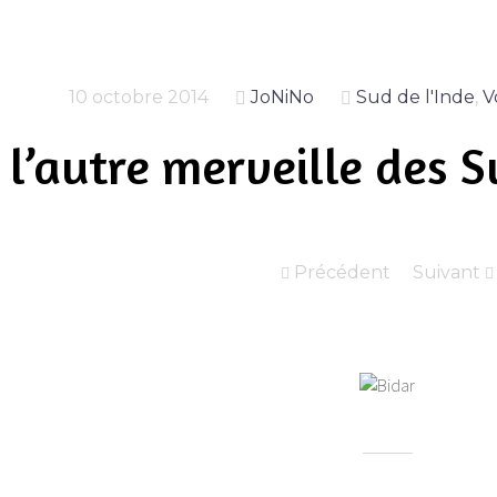
10 octobre 2014
JoNiNo
Sud de l'Inde
,
V
, l’autre merveille des 
Précédent
Suivant