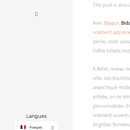
This post is also 
Avec
Bijapur
,
Bid
vraiment appréci
pierre, visite san
l’offre hôtels/r
A Bidar, niveau m
ville, ses doubl
anarchique moder
entrée, on se ret
personnalisée. E
vraiment ouverts 
Langues
et grilles fermée
Français